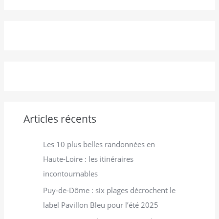
c
h
e
r
c
h
e
r
Articles récents
:
Les 10 plus belles randonnées en
Haute-Loire : les itinéraires
incontournables
Puy-de-Dôme : six plages décrochent le
label Pavillon Bleu pour l’été 2025