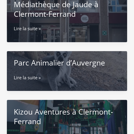
Médiathèque de Jaude à
Joyau
naturel
Clermont-Ferrand
en
Auvergne
Médiathèque
Lire la suite »
de
Jaude
à
Clermont-
Parc Animalier d’Auvergne
Ferrand
Parc
Lire la suite »
Animalier
d’Auvergne
Kizou Aventures à Clermont-
Ferrand