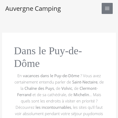
Aller
Auvergne Camping
au
contenu
Dans le Puy-de-
Dôme
En
vacances dans le Puy-de-Dôme
? Vous avez
certainement entendu parler de
Saint-Nectaire
, de
la
Chaîne des Puys
, de
Volvic
, de
Clermont-
Ferrand
et de sa cathédrale, de
Michelin
… Mais
quels sont les endroits à visiter en priorité ?
Découvrez
les incontournables
, les sites qu’il faut
voir absolument pendant votre séjour puydomois