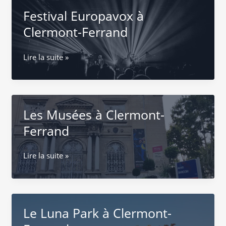
dimanche
Festival Europavox à
à
Clermont-
Clermont-Ferrand
Ferrand
Festival
Lire la suite »
Europavox
à
Clermont-
Ferrand
Les Musées à Clermont-
Ferrand
Les
Lire la suite »
Musées
à
Clermont-
Ferrand
Le Luna Park à Clermont-