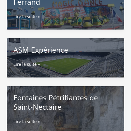
Ferrand
Le
Lire la suite »
Luna
Park
à
Clermont-
ASM Expérience
Ferrand
ASM
Lire la suite »
Expérience
Fontaines Pétrifiantes de
Saint-Nectaire
Fontaines
Lire la suite »
Pétrifiantes