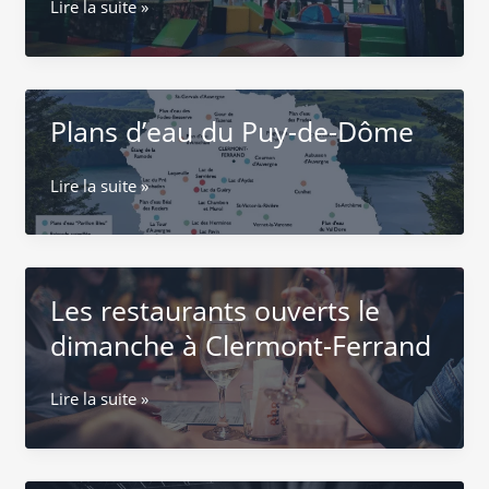
Kizou
Lire la suite »
Aventures
à
Clermont-
Ferrand
Plans d’eau du Puy-de-Dôme
Plans
Lire la suite »
d’eau
du
Puy-
de-
Les restaurants ouverts le
Dôme
dimanche à Clermont-Ferrand
Les
Lire la suite »
restaurants
ouverts
le