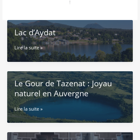
!
Lac d’Aydat
Lac
Lire la suite »
d’Aydat
Le Gour de Tazenat : Joyau
naturel en Auvergne
Le
Lire la suite »
Gour
de
Tazenat
: