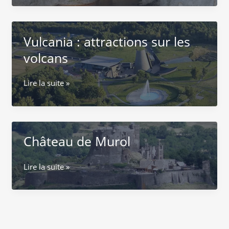
de
Saint-
Nectaire
Vulcania : attractions sur les
volcans
Vulcania
Lire la suite »
:
attractions
sur
les
Château de Murol
volcans
Château
Lire la suite »
de
Murol