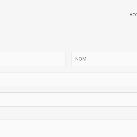
ACC
N
o
m