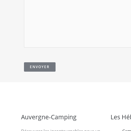
*
ENVOYER
Auvergne-Camping
Les Hé
Découvrez les incontournables pour un
Cam