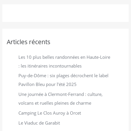
r
c
h
e
r
Articles récents
:
Les 10 plus belles randonnées en Haute-Loire
: les itinéraires incontournables
Puy-de-Dôme : six plages décrochent le label
Pavillon Bleu pour l’été 2025
Une journée à Clermont-Ferrand : culture,
volcans et ruelles pleines de charme
Camping Le Clos Auroy à Orcet
Le Viaduc de Garabit