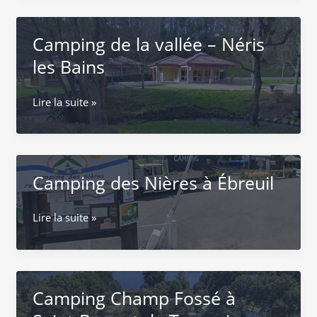
Gannat
–
Camping de la vallée – Néris
Le
Mont
les Bains
Libre
Camping
Lire la suite »
de
la
vallée
–
Camping des Nières à Ébreuil
Néris
les
Bains
Camping
Lire la suite »
des
Nières
à
Ébreuil
Camping Champ Fossé à