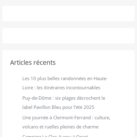
c
h
e
r
c
h
e
Articles récents
r
Les 10 plus belles randonnées en Haute-
:
Loire : les itinéraires incontournables
Puy-de-Dôme : six plages décrochent le
label Pavillon Bleu pour l’été 2025
Une journée à Clermont-Ferrand : culture,
volcans et ruelles pleines de charme
Camping Le Clos Auroy à Orcet