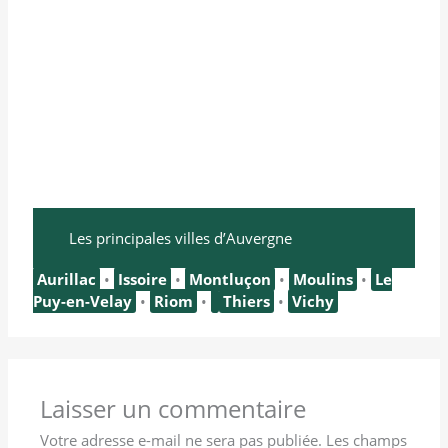
Les principales villes d’Auvergne
Aurillac
•
Issoire
•
Montluçon
•
Moulins
•
Le
Puy-en-Velay
•
Riom
•
Thiers
•
Vichy
Laisser un commentaire
Votre adresse e-mail ne sera pas publiée.
Les champs