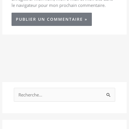
le navigateur pour mon prochain commentaire.
R
e
c
h