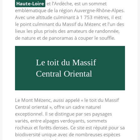
Haute-Loire
et l’Ardèche, est un sommet
emblématique de la région Auvergne-Rhône-Alpes.
Avec une altitude culminant à 1 753 mètres, il est
le point culminant du Massif du Mézenc et l’un des
lieux les plus prisés des amateurs de randonnée,
de nature et de panoramas à couper le souffle.
Le toit du Massif
Central Oriental
Le Mont Mézenc, aussi appelé « le toit du Massif
Central oriental », offre un cadre naturel
exceptionnel. Il se distingue par ses paysages
variés, entre alpages verdoyants, sommets
rocheux et forêts denses. Ce site est réputé pour sa
biodiversité unique avec de nombreuses espèces