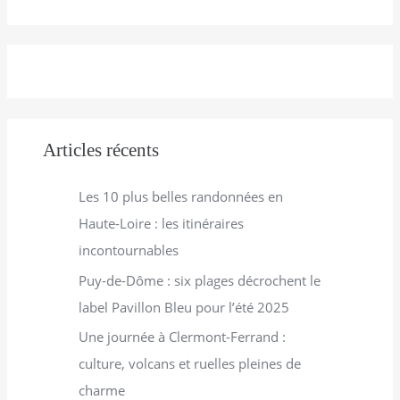
e
r
c
h
e
r
Articles récents
:
Les 10 plus belles randonnées en
Haute-Loire : les itinéraires
incontournables
Puy-de-Dôme : six plages décrochent le
label Pavillon Bleu pour l’été 2025
Une journée à Clermont-Ferrand :
culture, volcans et ruelles pleines de
charme