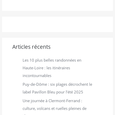
e
r
c
h
e
r
Articles récents
:
Les 10 plus belles randonnées en
Haute-Loire : les itinéraires
incontournables
Puy-de-Dôme : six plages décrochent le
label Pavillon Bleu pour l’été 2025
Une journée à Clermont-Ferrand :
culture, volcans et ruelles pleines de