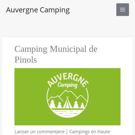
Aller
Auvergne Camping
au
contenu
Camping Municipal de
Pinols
Laisser un commentaire
|
Campings en Haute-