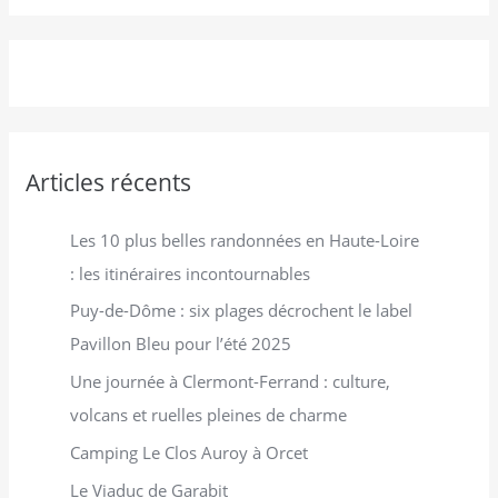
e
r
c
h
e
r
Articles récents
:
Les 10 plus belles randonnées en Haute-Loire
: les itinéraires incontournables
Puy-de-Dôme : six plages décrochent le label
Pavillon Bleu pour l’été 2025
Une journée à Clermont-Ferrand : culture,
volcans et ruelles pleines de charme
Camping Le Clos Auroy à Orcet
Le Viaduc de Garabit