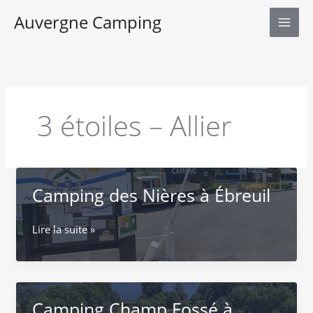
Aller
Auvergne Camping
au
contenu
3 étoiles – Allier
Camping des Nières à Ébreuil
Camping
Lire la suite »
des
Nières
à
Ébreuil
Camping Champ Fossé à